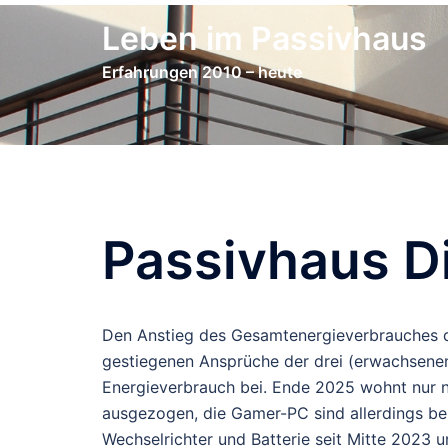
Zum
Leben im Passivhaus
Inhalt
springen
Erfahrungen 2010 – heute
Passivhaus D
Den Anstieg des Gesamtenergieverbrauches de
gestiegenen Ansprüche der drei (erwachsenen
Energieverbrauch bei. Ende 2025 wohnt nur n
ausgezogen, die Gamer-PC sind allerdings b
Wechselrichter und Batterie seit Mitte 2023